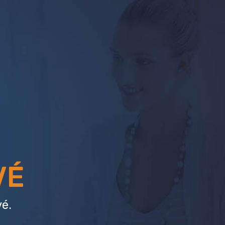
VÉ
é.