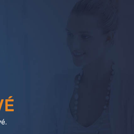
VÉ
é.